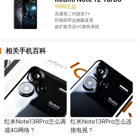
1999元起
高通第二代骁龙7+
纤细四窄边旗舰直屏
超扩散导流VC散热系统
相关手机百科
红米Note13RPro怎么调
红米Note13RPro怎么连
成4G网络？
接电视？