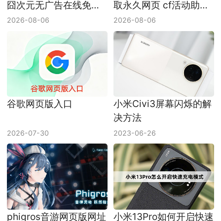
囧次元无广告在线免费
取永久网页 cf活动助手
看网址
网页版入口
2026-08-06
2026-08-06
谷歌网页版入口
小米Civi3屏幕闪烁的解
决方法
2026-07-30
2023-06-26
phigros音游网页版网址
小米13Pro如何开启快速