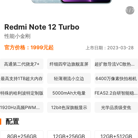
1
/
7
Redmi Note 12 Turbo
性能小金刚
官方价格：
1999元起
上市日期：2023-03-28
高通第二代骁龙7+
纤细四窄边旗舰直屏
超扩散导流VC散热系统
最高支持1TB超大内存
轻薄潮流小立边
6400万像素快拍相机
特殊的哈利波特定制版
5000mAh大电量
FEAS2.2自研智能稳帧技术
1920Hz高频PWM调光
12bit色深旗舰显示
光学品质级变焦
配置
8GB+256GB
12GB+256GB
12GB+512GB