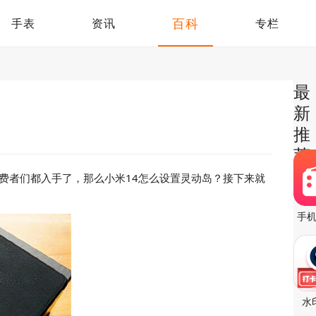
百科
手表
资讯
专栏
最
新
推
荐
费者们都入手了，那么小米14怎么设置灵动岛？接下来就
手
水