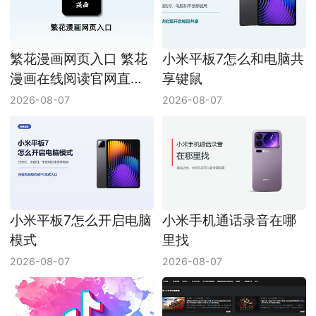
繁花漫画网页入口 繁花
小米平板7怎么和电脑共
漫画在线阅读官网直接
享键鼠
进入
2026-08-07
2026-08-07
小米平板7怎么开启电脑
小米手机通话录音在哪
模式
里找
2026-08-07
2026-08-07