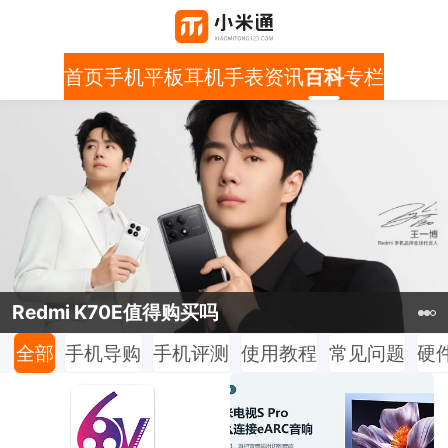
首页
手机
平板
耳机
手表
资讯
百科
专栏
Redmi K70E值得购买吗
小米14如何设置灵动岛
Redmi K70 Pro参数配置介绍
Redmi K70E值得购买吗
全部
手机导购
手机评测
使用教程
常见问题
硬