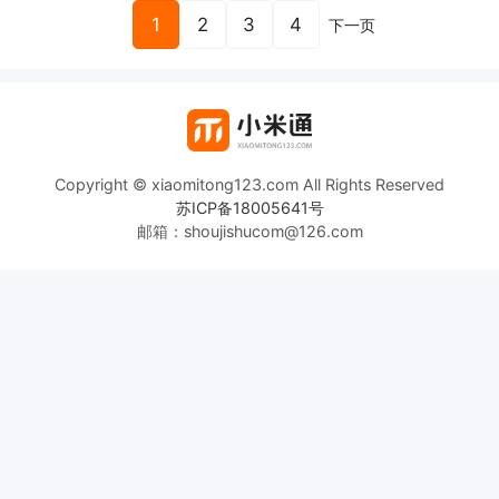
1
2
3
4
下一页
Copyright © xiaomitong123.com All Rights Reserved
苏ICP备18005641号
邮箱：shoujishucom@126.com