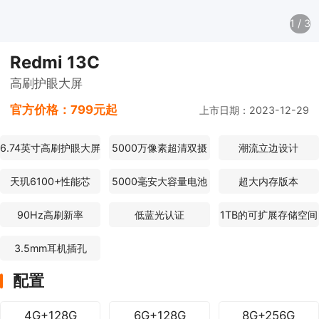
1
/
3
Redmi 13C
高刷护眼大屏
官方价格：
799元起
上市日期：2023-12-29
6.74英寸高刷护眼大屏
5000万像素超清双摄
潮流立边设计
天玑6100+性能芯
5000毫安大容量电池
超大内存版本
90Hz高刷新率
低蓝光认证
1TB的可扩展存储空间
3.5mm耳机插孔
配置
4G+128G
6G+128G
8G+256G