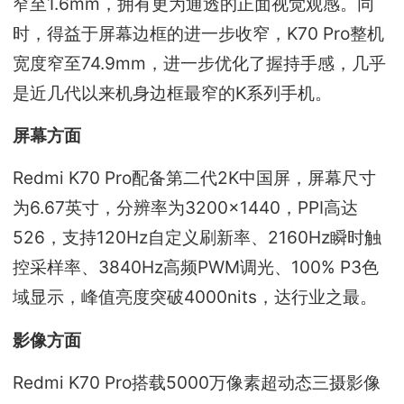
窄至1.6mm，拥有更为通透的正面视觉观感。同
时，得益于屏幕边框的进一步收窄，K70 Pro整机
宽度窄至74.9mm，进一步优化了握持手感，几乎
是近几代以来机身边框最窄的K系列手机。
屏幕方面
Redmi K70 Pro配备第二代2K中国屏，屏幕尺寸
为6.67英寸，分辨率为3200×1440，PPI高达
526，支持120Hz自定义刷新率、2160Hz瞬时触
控采样率、3840Hz高频PWM调光、100% P3色
域显示，峰值亮度突破4000nits，达行业之最。
影像方面
Redmi K70 Pro搭载5000万像素超动态三摄影像