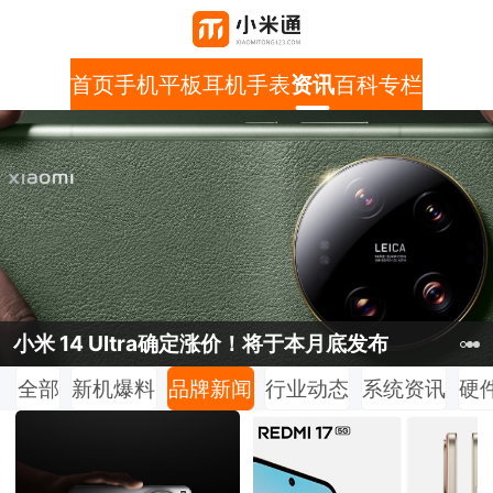
首页
手机
平板
耳机
手表
资讯
百科
专栏
小米 14 Ultra确定涨价！将于本月底发布
小米MIX Fold 4即将发布！今年5月份正式亮相
红米Redmi Note 13 Pro新春版正式开售 好运红配色仅需1399元
全部
新机爆料
品牌新闻
行业动态
系统资讯
硬