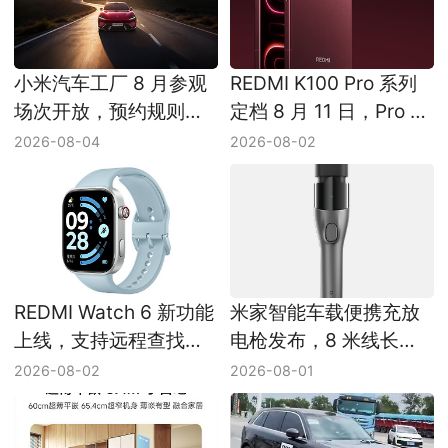
小米汽车工厂 8 月参观
REDMI K100 Pro 系列
场次开放，预约规则同
定档 8 月 11 日，Pro 和
步更新
Pro Max 有哪些区别
2026-08-04
2026-08-02
REDMI Watch 6 新功能
米家智能车载便携充放
上线，支持远程查找和
电枪发布，8 米线长适
微信语音转文字
合哪些车主
2026-08-02
2026-08-01