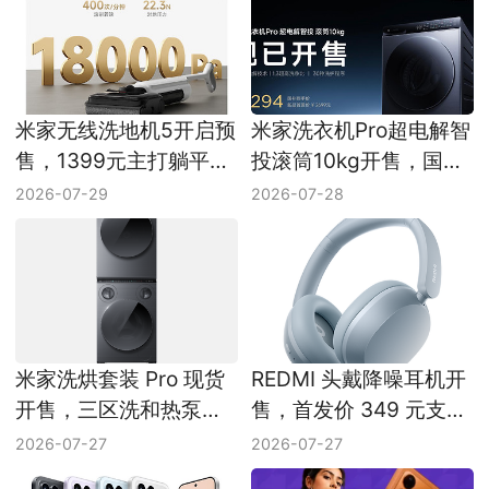
米家无线洗地机5开启预
米家洗衣机Pro超电解智
售，1399元主打躺平防
投滚筒10kg开售，国补
缠绕
价2294元
2026-07-29
2026-07-28
米家洗烘套装 Pro 现货
REDMI 头戴降噪耳机开
开售，三区洗和热泵烘
售，首发价 349 元支持
干成看点
澎湃智联
2026-07-27
2026-07-27