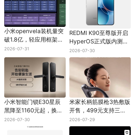
小米openvela装机量突
REDMI K90至尊版开启
破1.8亿，轻应用框架将
HyperOS正式版内测招
开放
2026-07-31
募
2026-07-30
小米智能门锁E30星辰
米家长柄筋膜枪3热敷版
黑降至1160元起，换锁
开售，499元支持三档
可关注
热敷
2026-07-30
2026-07-29