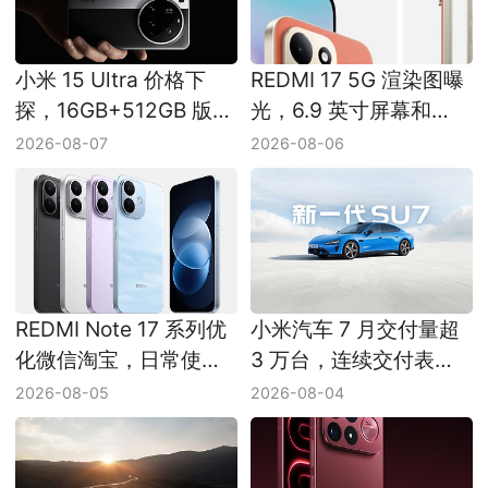
小米 15 Ultra 价格下
REDMI 17 5G 渲染图曝
探，16GB+512GB 版本
光，6.9 英寸屏幕和
现新低
7500mAh 电池受关注
2026-08-07
2026-08-06
REDMI Note 17 系列优
小米汽车 7 月交付量超
化微信淘宝，日常使用
3 万台，连续交付表现
更流畅
受关注
2026-08-05
2026-08-04