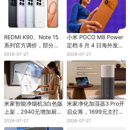
REDMI K90、Note 15
小米 POCO M8 Power
系列官方调价，部分机
定档 8 月 4 日海外发
型价格上浮
布，8000mAh 电池成
2026-07-27
2026-07-27
主打
米家智能净烟机3白色版
米家净化加湿器3 Pro开
上架，2940元增加厨房
启众筹，1699元主打大
新配色
水箱长续航
2026-07-27
2026-07-27