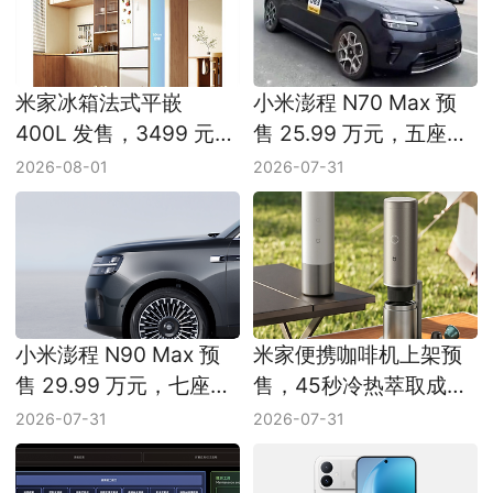
米家冰箱法式平嵌
小米澎程 N70 Max 预
400L 发售，3499 元主
售 25.99 万元，五座与
打全域离子净化
N90 怎么选
2026-08-01
2026-07-31
小米澎程 N90 Max 预
米家便携咖啡机上架预
售 29.99 万元，七座增
售，45秒冷热萃取成新
程 SUV 亮相
卖点
2026-07-31
2026-07-31