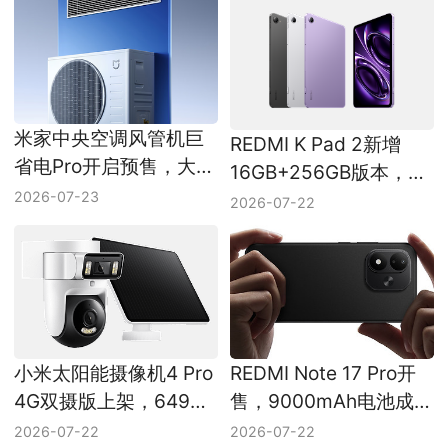
米家中央空调风管机巨
REDMI K Pad 2新增
省电Pro开启预售，大3
16GB+256GB版本，游
匹和大4匹怎么选
2026-07-23
戏小平板选择更细
2026-07-22
小米太阳能摄像机4 Pro
REDMI Note 17 Pro开
4G双摄版上架，649元
售，9000mAh电池成主
主打免布线
打
2026-07-22
2026-07-22