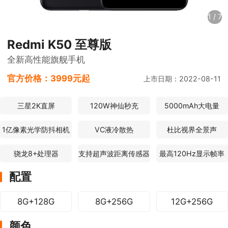
1
/
7
Redmi K50 至尊版
全新高性能旗舰手机
官方价格：
3999元起
上市日期：2022-08-11
三星2K直屏
120W神仙秒充
5000mAh大电量
1亿像素光学防抖相机
VC液冷散热
杜比视界全景声
骁龙8+处理器
支持超声波距离传感器
最高120Hz显示帧率
配置
8G+128G
8G+256G
12G+256G
颜色