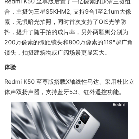
Redmi K50 至尊版后置了⼀亿像素的超清三摄组
合，主摄为三星S5KHM2, ⽀持9合1⾄2.1um⼤像
素，⽆惧暗光拍照，同时首次⽀持了OIS光学防
抖，提升了随⼿拍的成⽚率，另外两颗则分别为
200万像素的微距镜头和800万像素的119°超⼴角
镜头，拍摄建筑物或广阔场景更显宏大。
体验
Redmi K50 至尊版搭载X轴线性马达、采用杜比立
体声双扬声器，支持蓝牙5.3、红外遥控功能。