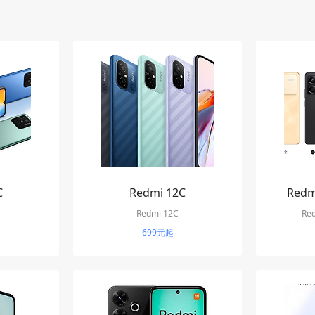
C
Redmi 12C
Redm
Redmi 12C
Red
699元起