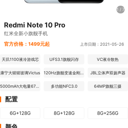
1
/
7
Redmi Note 10 Pro
红米全新小旗舰手机
官方价格：
1499元起
上市日期：2021-05-26
天玑1100液冷游戏芯
UFS3.1旗舰闪存
VC液冷散热
康宁大猩猩玻璃Victus
120Hz旗舰变速金刚屏
JBL立体声双扬声器
5000mAh大电量67W快充
多功能NFC3.0
64MP旗舰三摄
配置
6G+128G
8G+128G
8G+256G
颜色