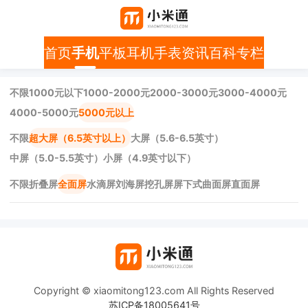
首页
手机
平板
耳机
手表
资讯
百科
专栏
不限
1000元以下
1000-2000元
2000-3000元
3000-4000元
4000-5000元
5000元以上
不限
超大屏（6.5英寸以上）
大屏（5.6-6.5英寸）
中屏（5.0-5.5英寸）
小屏（4.9英寸以下）
不限
折叠屏
全面屏
水滴屏
刘海屏
挖孔屏
屏下式
曲面屏
直面屏
Copyright © xiaomitong123.com All Rights Reserved
苏ICP备18005641号