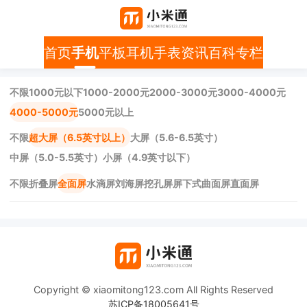
首页
手机
平板
耳机
手表
资讯
百科
专栏
不限
1000元以下
1000-2000元
2000-3000元
3000-4000元
4000-5000元
5000元以上
不限
超大屏（6.5英寸以上）
大屏（5.6-6.5英寸）
中屏（5.0-5.5英寸）
小屏（4.9英寸以下）
不限
折叠屏
全面屏
水滴屏
刘海屏
挖孔屏
屏下式
曲面屏
直面屏
Copyright © xiaomitong123.com All Rights Reserved
苏ICP备18005641号