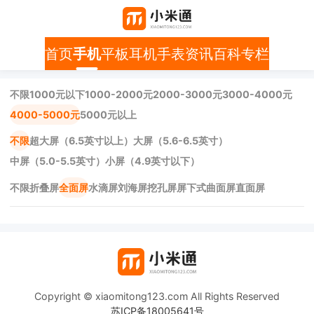
首页
手机
平板
耳机
手表
资讯
百科
专栏
不限
1000元以下
1000-2000元
2000-3000元
3000-4000元
4000-5000元
5000元以上
不限
超大屏（6.5英寸以上）
大屏（5.6-6.5英寸）
中屏（5.0-5.5英寸）
小屏（4.9英寸以下）
不限
折叠屏
全面屏
水滴屏
刘海屏
挖孔屏
屏下式
曲面屏
直面屏
Copyright © xiaomitong123.com All Rights Reserved
苏ICP备18005641号