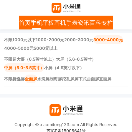
首页
手机
平板
耳机
手表
资讯
百科
专栏
不限
1000元以下
1000-2000元
2000-3000元
3000-4000元
4000-5000元
5000元以上
不限
超大屏（6.5英寸以上）
大屏（5.6-6.5英寸）
中屏（5.0-5.5英寸）
小屏（4.9英寸以下）
不限
折叠屏
全面屏
水滴屏
刘海屏
挖孔屏
屏下式
曲面屏
直面屏
Copyright © xiaomitong123.com All Rights Reserved
苏ICP备18005641号