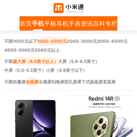
首页
手机
平板
耳机
手表
资讯
百科
专栏
不限
1000元以下
1000-2000元
2000-3000元
3000-4000元
4000-5000元
5000元以上
不限
超大屏（6.5英寸以上）
大屏（5.6-6.5英寸）
中屏（5.0-5.5英寸）
小屏（4.9英寸以下）
不限
折叠屏
全面屏
水滴屏
刘海屏
挖孔屏
屏下式
曲面屏
直面屏