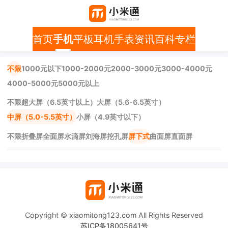
首页
手机
平板
耳机
手表
资讯
百科
专栏
不限
1000元以下
1000-2000元
2000-3000元
3000-4000元
4000-5000元
5000元以上
不限
超大屏（6.5英寸以上）
大屏（5.6-6.5英寸）
中屏（5.0-5.5英寸）
小屏（4.9英寸以下）
不限
折叠屏
全面屏
水滴屏
刘海屏
挖孔屏
屏下式
曲面屏
直面屏
Copyright © xiaomitong123.com All Rights Reserved
苏ICP备18005641号