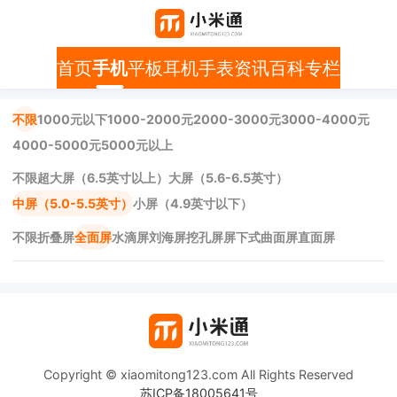
首页
手机
平板
耳机
手表
资讯
百科
专栏
不限
1000元以下
1000-2000元
2000-3000元
3000-4000元
4000-5000元
5000元以上
不限
超大屏（6.5英寸以上）
大屏（5.6-6.5英寸）
中屏（5.0-5.5英寸）
小屏（4.9英寸以下）
不限
折叠屏
全面屏
水滴屏
刘海屏
挖孔屏
屏下式
曲面屏
直面屏
Copyright © xiaomitong123.com All Rights Reserved
苏ICP备18005641号