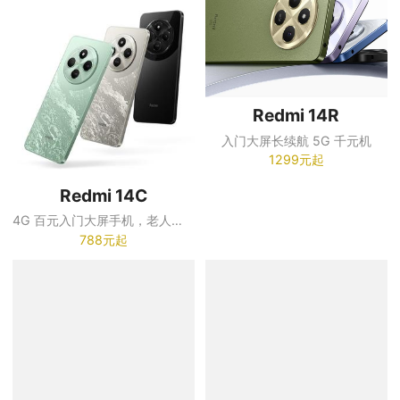
Redmi 14R
入门大屏长续航 5G 千元机
1299元起
Redmi 14C
4G 百元入门大屏手机，老人机、备用机主力机型
788元起