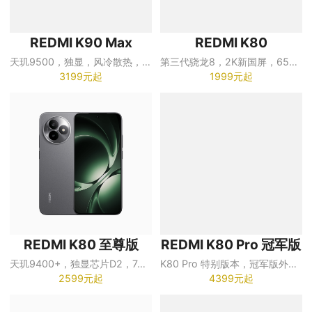
REDMI K90 Max
REDMI K80
天玑9500，独显，风冷散热，165Hz高刷
第三代骁龙8，2K新国屏，6550mAh电池
3199元起
1999元起
REDMI K80 至尊版
REDMI K80 Pro 冠军版
天玑9400+，独显芯片D2，7410mAh电池
K80 Pro 特别版本，冠军版外观，骁龙8至尊版平台
2599元起
4399元起