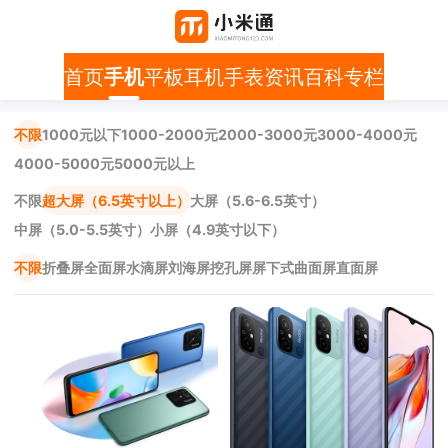
首页
手机
平板
耳机
手表
资讯
百科
专栏
不限
1000元以下
1000-2000元
2000-3000元
3000-4000元
4000-5000元
5000元以上
不限
超大屏（6.5英寸以上）
大屏（5.6-6.5英寸）
中屏（5.0-5.5英寸）
小屏（4.9英寸以下）
不限
折叠屏
全面屏
水滴屏
刘海屏
挖孔屏
屏下式
曲面屏
直面屏