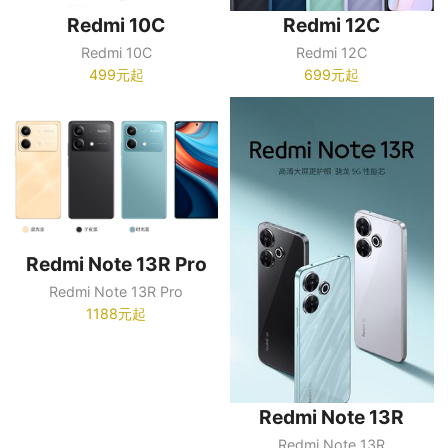
Redmi 12C
Redmi 10C
Redmi 12C
Redmi 10C
699元起
499元起
Redmi Note 13R Pro
Redmi Note 13R Pro
1188元起
Redmi Note 13R
Redmi Note 13R