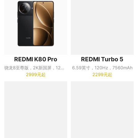
REDMI K80 Pro
REDMI Turbo 5
骁龙8至尊版，2K新国屏，120W+50W快充
6.59英寸，120Hz，7560mAh
2999元起
2299元起
REDMI Turbo 5 MAX