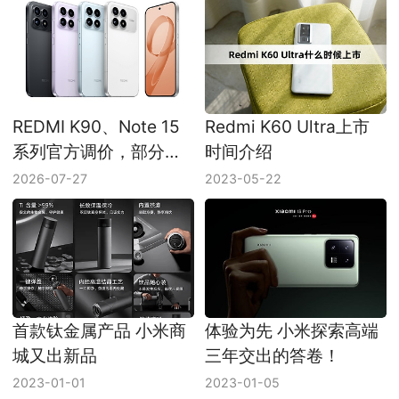
REDMI K90、Note 15
Redmi K60 Ultra上市
系列官方调价，部分机
时间介绍
型价格上浮
2026-07-27
2023-05-22
首款钛金属产品 小米商
体验为先 小米探索高端
城又出新品
三年交出的答卷！
2023-01-01
2023-01-05