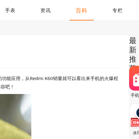
百科
手表
资讯
专栏
最
新
推
荐
的功能应用，从Redmi K60销量就可以看出来手机的火爆程
内容吧！
手
水